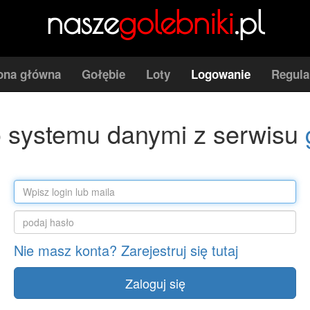
nasze
golebniki
.pl
ona główna
Gołębie
Loty
Logowanie
Regul
o systemu danymi z serwisu
Nie masz konta? Zarejestruj się tutaj
Zaloguj się