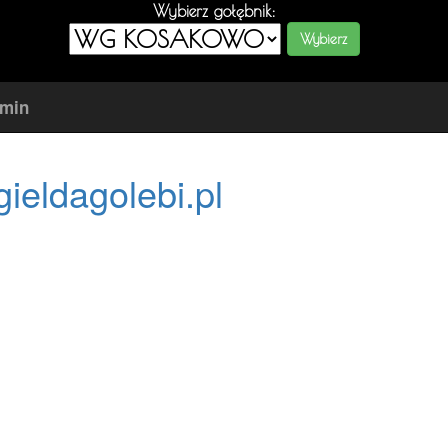
Wybierz gołębnik:
amin
gieldagolebi.pl