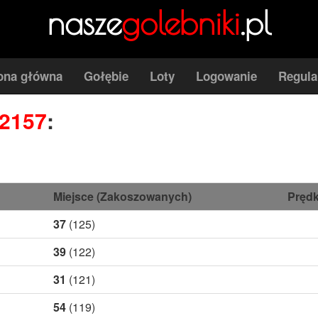
nasze
golebniki
.pl
ona główna
Gołębie
Loty
Logowanie
Regul
-2157
:
Miejsce (Zakoszowanych)
Prędk
37
(125)
39
(122)
31
(121)
54
(119)