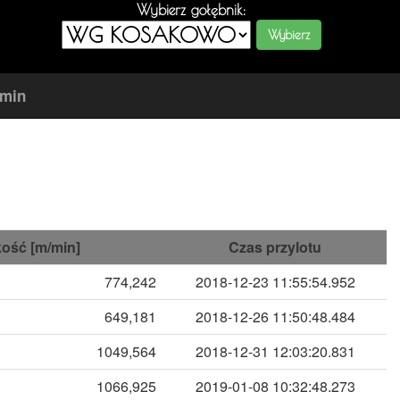
Wybierz gołębnik:
amin
ość [m/min]
Czas przylotu
774,242
2018-12-23 11:55:54.952
649,181
2018-12-26 11:50:48.484
1049,564
2018-12-31 12:03:20.831
1066,925
2019-01-08 10:32:48.273