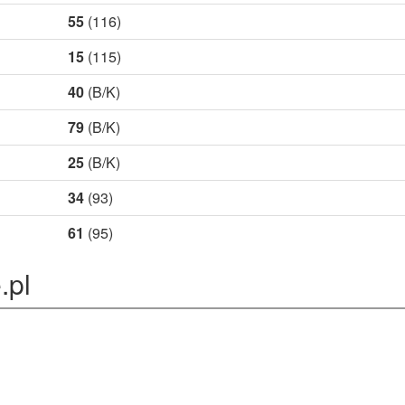
55
(116)
15
(115)
40
(B/K)
79
(B/K)
25
(B/K)
34
(93)
61
(95)
.pl