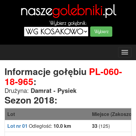
nasze
golebniki
.pl
Wybierz gołębnik:
Tog
navi
Informacje gołębiu
PL-060-
18-965
:
Drużyna:
Damrat - Pysiek
Sezon 2018:
Lot
Miejsce (Zakoszow
Lot nr 01
Odległość:
10.0 km
33
(125)