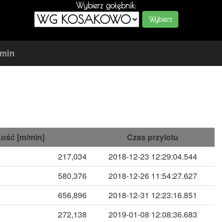
Wybierz gołębnik:
amin
ość [m/min]
Czas przylotu
217,034
2018-12-23 12:29:04.544
580,376
2018-12-26 11:54:27.627
656,896
2018-12-31 12:23:16.851
272,138
2019-01-08 12:08:36.683