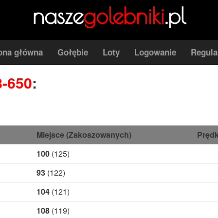
nasze
golebniki
.pl
ona główna
Gołębie
Loty
Logowanie
Regul
8-650
:
Miejsce (Zakoszowanych)
Prędk
100
(125)
93
(122)
104
(121)
108
(119)