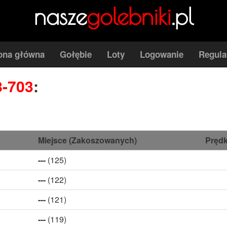
nasze
golebniki
.pl
ona główna
Gołębie
Loty
Logowanie
Regul
8-703
:
Miejsce (Zakoszowanych)
Prędk
---
(125)
---
(122)
---
(121)
---
(119)