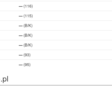
---
(116)
---
(115)
---
(B/K)
---
(B/K)
---
(B/K)
---
(93)
---
(95)
.pl