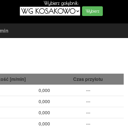
Wybierz gołębnik:
amin
ość [m/min]
Czas przylotu
0,000
---
0,000
---
0,000
---
0,000
---