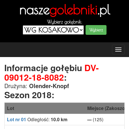
nasze
golebniki
.pl
Wybierz gołębnik:
Tog
navi
Informacje gołębiu
DV-
09012-18-8082
:
Drużyna:
Olender-Knopf
Sezon 2018:
Lot
Miejsce (Zakoszow
Lot nr 01
Odległość:
10.0 km
---
(125)