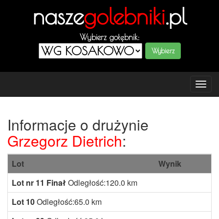
nasze
golebniki
.pl
Wybierz gołębnik:
Tog
navi
Informacje o drużynie
Grzegorz Dietrich
:
Lot
Wynik
Lot nr 11 Finał
Odległość:120.0 km
Lot 10
Odległość:65.0 km