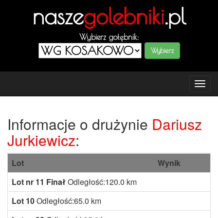
nasze
golebniki
.pl
Wybierz gołębnik:
Tog
navi
Informacje o drużynie
Dariusz
Jurkiewicz
:
Lot
Wynik
Lot nr 11 Finał
Odległość:120.0 km
Lot 10
Odległość:65.0 km